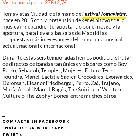
Venta anticipada: 27€+2,7€
Tomavistas Ciudad, de la mano de
Festival Tomavistas
,
nace en 2015 con la pretensión de ser el altavoz de la
música independiente, apostando por el riesgo y la
apertura, para llevar a las salas de Madrid las
propuestas más interesantes del panorama musical
actual, nacional e internacional.
Durante estas seis temporadas hemos podido disfrutar
de directos de bandas tan únicas y dispares como Boy
Pablo, Sebadoh, Temples, Mujeres, Futuro Terror,
Toundra, Manel, Laetitia Sadier, Crocodiles, Exonvaldes,
Delorean, Eleanor Friedberger, Perro, Za!, Trajano,
María Arnal i Marcel Bagés, The Suicide of Western
Culture o The Zephyr Bones, entre muchos otros.
0
0
COMPARTE EN FACEBOOK
0
ENVÍALO POR WHATSAPP
0
TWEET
0