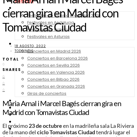
Noticias
Festivales 2026
cierran gira en Madrid con
Festivales de música en Madrid 2026
Festivales en Andalucia
Tomavistas Ciudad
Festivales en Galicia
Festivales en Asturias
Conciertos 2026
18 AGOSTO, 2022
Conciertos en Madrid 2026
TODOINDIE
Conciertos en Barcelona 2026
TOTAL
0
Conciertos en Sevilla 2026
SHARES
Conciertos en Valencia 2026
0
Conciertos en Bilbao 2026
0
Conciertos en Granada 2026
0
Giras de conciertos
Noticias de Festivales
Maria Arnal i Marcel Bagés cierran gira en
Bandas Sonoras
Madrid con Tomavistas Ciudad
Series y Tv
Cine
El próximo
23 de octubre
en la madrileña sala La Riviera
Contacto
de la mano del
ciclo Tomavistas Ciudad
tendrá lugar el