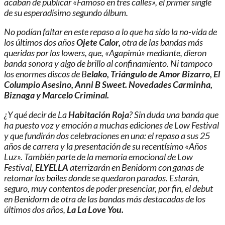
acaban de publicar «Famoso en tres calles», el primer single
de su esperadísimo segundo álbum.
No podían faltar en este repaso a lo que ha sido la no-vida de
los últimos dos años
Ojete Calor,
otra de las bandas más
queridas por los lowers, que, «Agapimú» mediante, dieron
banda sonora y algo de brillo al confinamiento. Ni tampoco
los enormes discos de B
elako, Triángulo de Amor Bizarro, El
Columpio Asesino, Anni B Sweet. Novedades Carminha,
Biznaga y Marcelo Criminal.
¿Y qué decir de La
Habitación Roja
? Sin duda una banda que
ha puesto voz y emoción a muchas ediciones de Low Festival
y que fundirán dos celebraciones en una: el repaso a sus 25
años de carrera y la presentación de su recentísimo «Años
Luz». También parte de la memoria emocional de Low
Festival,
ELYELLA
aterrizarán en Benidorm con ganas de
retomar los bailes donde se quedaron parados. Estarán,
seguro, muy contentos de poder presenciar, por fin, el debut
en Benidorm de otra de las bandas más destacadas de los
últimos dos años,
La La Love You.