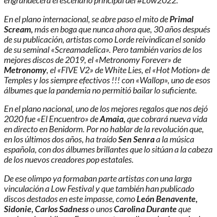
engrandecerá el escenario principal del #Low2022.
En el plano internacional, se abre paso el mito de
Primal
Scream,
más en boga que nunca ahora que, 30 años después
de su publicación, artistas como Lorde reivindican el sonido
de su seminal «Screamadelica». Pero también varios de los
mejores discos de 2019, el «Metronomy Forever» de
Metronomy
, el «FIVE V2» de White Lies, el «Hot Motion» de
Temples y los siempre efectivos !!! con «Wallop», uno de esos
álbumes que la pandemia no permitió bailar lo suficiente.
En el plano nacional, uno de los mejores regalos que nos dejó
2020 fue «El Encuentro» de
Amaia,
que cobrará nueva vida
en directo en Benidorm. Por no hablar de la revolución que,
en los últimos dos años, ha traído
Sen Senra
a la música
española, con dos álbumes brillantes que lo sitúan a la cabeza
de los nuevos creadores pop estatales.
De ese olimpo ya formaban parte artistas con una larga
vinculación a Low Festival y que también han publicado
discos destados en este impasse, como
León Benavente,
Sidonie, Carlos Sadness
o unos
Carolina Durante
que