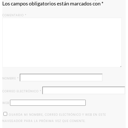
Los campos obligatorios están marcados con
*
COMENTARIO
*
NOMBRE
*
CORREO ELECTRÓNICO
*
WEB
GUARDA MI NOMBRE, CORREO ELECTRÓNICO Y WEB EN ESTE
NAVEGADOR PARA LA PRÓXIMA VEZ QUE COMENTE.