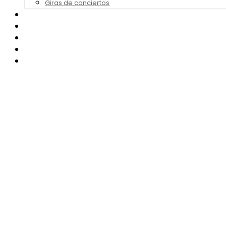
Giras de conciertos
Noticias de Festivales
Bandas Sonoras
Series y Tv
Cine
Contacto