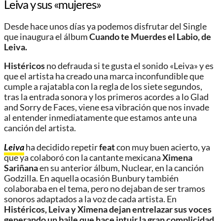
Leiva y sus «mujeres»
Desde hace unos días ya podemos disfrutar del Single
que inaugura el álbum
Cuando te Muerdes el Labio, de
Leiva.
Histéricos
no defrauda si te gusta el sonido «Leiva» y es
que el artista ha creado una marca inconfundible que
cumple a rajatabla con la regla de los siete segundos,
tras la entrada sonora y los primeros acordes a lo Glad
and Sorry de Faces, viene esa vibración que nos invade
al entender inmediatamente que estamos ante una
canción del artista.
Leiva
ha decidido repetir
feat
con muy buen acierto, ya
que ya colaboró con la cantante mexicana
Ximena
Sariñana
en su anterior álbum, Nuclear, en la canción
Godzilla. En aquella ocasión Bunbury también
colaboraba en el tema, pero no dejaban de ser tramos
sonoros adaptados a la voz de cada artista. En
Histéricos, Leiva y Ximena dejan entrelazar sus voces
generando un baile que hace intuir la gran complicidad