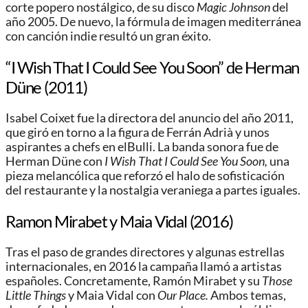
corte popero nostálgico, de su disco
Magic Johnson
del
año 2005. De nuevo, la fórmula de imagen mediterránea
con canción indie resultó un gran éxito.
“I Wish That I Could See You Soon” de Herman
Düne (2011)
Isabel Coixet fue la directora del anuncio del año 2011,
que giró en torno a la figura de Ferrán Adrià y unos
aspirantes a chefs en elBulli. La banda sonora fue de
Herman Düne con
I Wish That I Could See You Soon,
una
pieza melancólica que reforzó el halo de sofisticación
del restaurante y la nostalgia veraniega a partes iguales.
Ramon Mirabet y Maia Vidal (2016)
Tras el paso de grandes directores y algunas estrellas
internacionales, en 2016 la campaña llamó a artistas
españoles. Concretamente, Ramón Mirabet y su
Those
Little Things
y Maia Vidal con
Our Place.
Ambos temas,