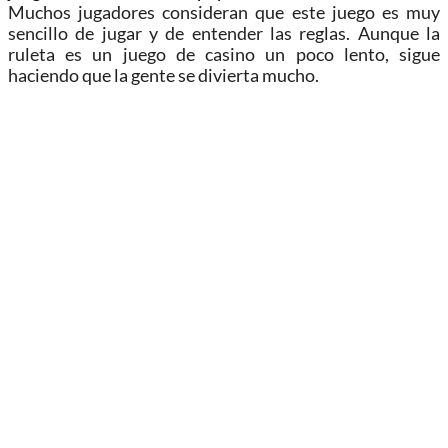
Muchos jugadores consideran que este juego es muy
sencillo de jugar y de entender las reglas. Aunque la
ruleta es un juego de casino un poco lento, sigue
haciendo que la gente se divierta mucho.