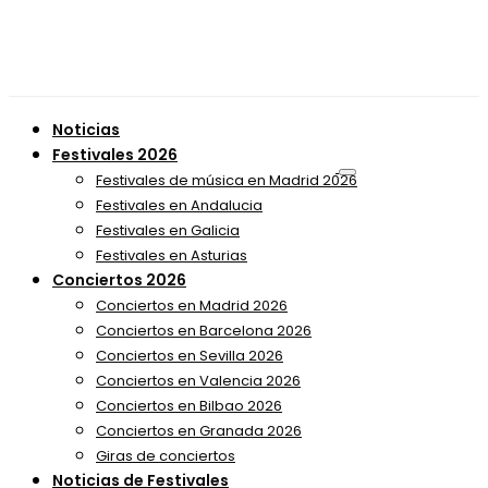
Noticias
Festivales 2026
Festivales de música en Madrid 2026
Festivales en Andalucia
Festivales en Galicia
Festivales en Asturias
Conciertos 2026
Conciertos en Madrid 2026
Conciertos en Barcelona 2026
Conciertos en Sevilla 2026
Conciertos en Valencia 2026
Conciertos en Bilbao 2026
Conciertos en Granada 2026
Giras de conciertos
Noticias de Festivales