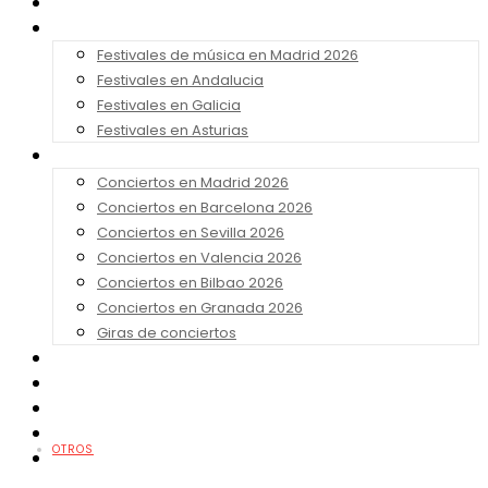
Noticias
Festivales 2026
Festivales de música en Madrid 2026
Festivales en Andalucia
Festivales en Galicia
Festivales en Asturias
Conciertos 2026
Conciertos en Madrid 2026
Conciertos en Barcelona 2026
Conciertos en Sevilla 2026
Conciertos en Valencia 2026
Conciertos en Bilbao 2026
Conciertos en Granada 2026
Giras de conciertos
Noticias de Festivales
Bandas Sonoras
Series y Tv
Cine
OTROS
Contacto