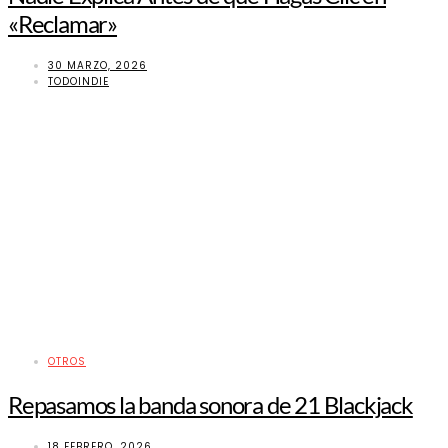
«Reclamar»
30 MARZO, 2026
TODOINDIE
OTROS
Repasamos la banda sonora de 21 Blackjack
18 FEBRERO, 2026