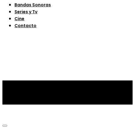
Bandas Sonoras
Series y Tv
Cine
Contacto