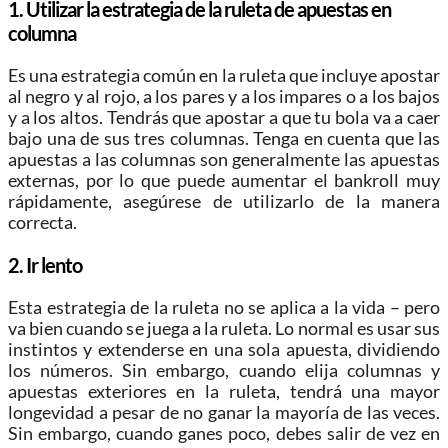
1. Utilizar la estrategia de la ruleta de apuestas en
columna
Es una estrategia común en la ruleta que incluye apostar
al negro y al rojo, a los pares y a los impares o a los bajos
y a los altos. Tendrás que apostar a que tu bola va a caer
bajo una de sus tres columnas. Tenga en cuenta que las
apuestas a las columnas son generalmente las apuestas
externas, por lo que puede aumentar el bankroll muy
rápidamente, asegúrese de utilizarlo de la manera
correcta.
2. Ir lento
Esta estrategia de la ruleta no se aplica a la vida – pero
va bien cuando se juega a la ruleta. Lo normal es usar sus
instintos y extenderse en una sola apuesta, dividiendo
los números. Sin embargo, cuando elija columnas y
apuestas exteriores en la ruleta, tendrá una mayor
longevidad a pesar de no ganar la mayoría de las veces.
Sin embargo, cuando ganes poco, debes salir de vez en