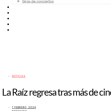
Giras de conciertos
Noticias de Festivales
Bandas Sonoras
Series y Tv
Cine
Contacto
NOTICIAS
La Raíz regresa tras más de ci
7 FEBRERO, 2024