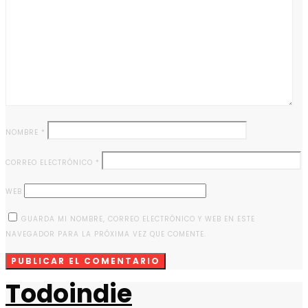
NOMBRE
*
CORREO ELECTRÓNICO
*
WEB
GUARDA MI NOMBRE, CORREO ELECTRÓNICO Y WEB EN ESTE
NAVEGADOR PARA LA PRÓXIMA VEZ QUE COMENTE.
Todoindie