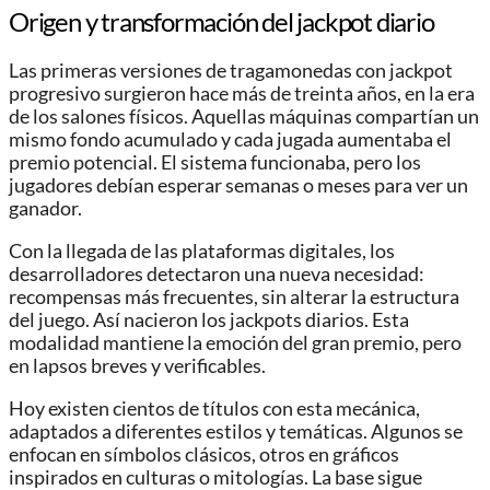
Origen y transformación del jackpot diario
Las primeras versiones de tragamonedas con jackpot
progresivo surgieron hace más de treinta años, en la era
de los salones físicos. Aquellas máquinas compartían un
mismo fondo acumulado y cada jugada aumentaba el
premio potencial. El sistema funcionaba, pero los
jugadores debían esperar semanas o meses para ver un
ganador.
Con la llegada de las plataformas digitales, los
desarrolladores detectaron una nueva necesidad:
recompensas más frecuentes, sin alterar la estructura
del juego. Así nacieron los jackpots diarios. Esta
modalidad mantiene la emoción del gran premio, pero
en lapsos breves y verificables.
Hoy existen cientos de títulos con esta mecánica,
adaptados a diferentes estilos y temáticas. Algunos se
enfocan en símbolos clásicos, otros en gráficos
inspirados en culturas o mitologías. La base sigue