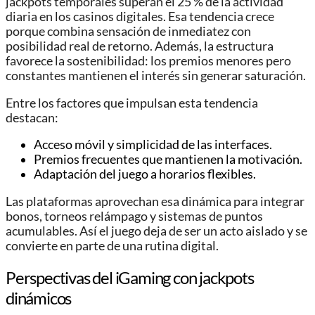
jackpots temporales superan el 25 % de la actividad
diaria en los casinos digitales. Esa tendencia crece
porque combina sensación de inmediatez con
posibilidad real de retorno. Además, la estructura
favorece la sostenibilidad: los premios menores pero
constantes mantienen el interés sin generar saturación.
Entre los factores que impulsan esta tendencia
destacan:
Acceso móvil y simplicidad de las interfaces.
Premios frecuentes que mantienen la motivación.
Adaptación del juego a horarios flexibles.
Las plataformas aprovechan esa dinámica para integrar
bonos, torneos relámpago y sistemas de puntos
acumulables. Así el juego deja de ser un acto aislado y se
convierte en parte de una rutina digital.
Perspectivas del iGaming con jackpots
dinámicos