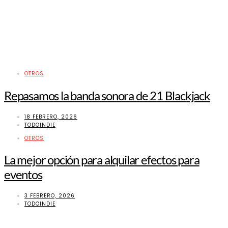
OTROS
Repasamos la banda sonora de 21 Blackjack
18 FEBRERO, 2026
TODOINDIE
OTROS
La mejor opción para alquilar efectos para
eventos
3 FEBRERO, 2026
TODOINDIE