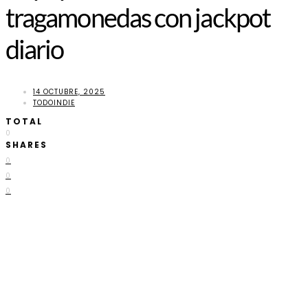
tragamonedas con jackpot
diario
14 OCTUBRE, 2025
TODOINDIE
TOTAL
0
SHARES
0
0
0