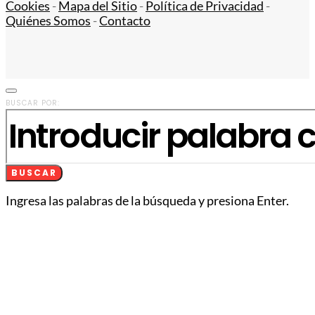
Cookies
-
Mapa del Sitio
-
Política de Privacidad
-
Quiénes Somos
-
Contacto
BUSCAR POR:
BUSCAR
Ingresa las palabras de la búsqueda y presiona Enter.