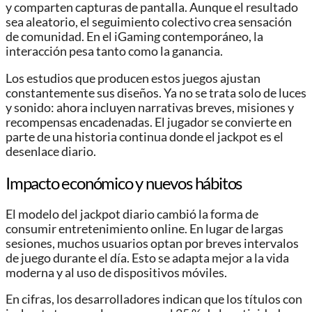
y comparten capturas de pantalla. Aunque el resultado
sea aleatorio, el seguimiento colectivo crea sensación
de comunidad. En el iGaming contemporáneo, la
interacción pesa tanto como la ganancia.
Los estudios que producen estos juegos ajustan
constantemente sus diseños. Ya no se trata solo de luces
y sonido: ahora incluyen narrativas breves, misiones y
recompensas encadenadas. El jugador se convierte en
parte de una historia continua donde el jackpot es el
desenlace diario.
Impacto económico y nuevos hábitos
El modelo del jackpot diario cambió la forma de
consumir entretenimiento online. En lugar de largas
sesiones, muchos usuarios optan por breves intervalos
de juego durante el día. Esto se adapta mejor a la vida
moderna y al uso de dispositivos móviles.
En cifras, los desarrolladores indican que los títulos con