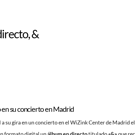
irecto, &
o en su concierto en Madrid
l a su gira en un concierto en el WiZink Center de Madrid 
n formato digital un
álbum en directo
titulado
«&»
que rec