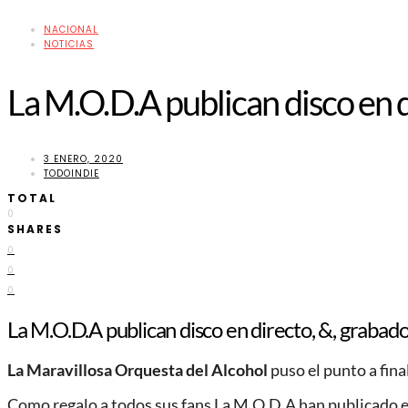
NACIONAL
NOTICIAS
La M.O.D.A publican disco en d
3 ENERO, 2020
TODOINDIE
TOTAL
0
SHARES
0
0
0
La M.O.D.A publican disco en directo, &, grabad
La Maravillosa Orquesta del Alcohol
puso el punto a fina
Como regalo a todos sus fans La M.O.D.A han publicado e