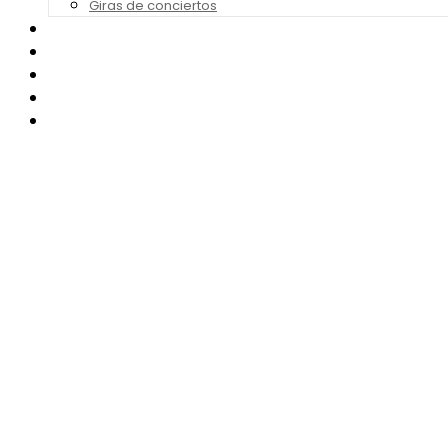
Giras de conciertos
Noticias de Festivales
Bandas Sonoras
Series y Tv
Cine
Contacto