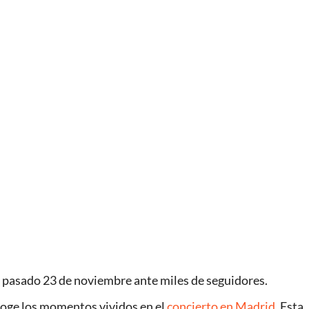
el pasado 23 de noviembre ante miles de seguidores.
oge los momentos vividos en el
concierto en Madrid
. Esta