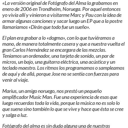
«La versión original de Fotógrafo del Alma la grabamos en
enero de 2006 en Trondheim, Noruega. Por aquel entonces
yo vivía allí y vinieron a visitarme Marc y Pau con la idea de
armar algunas canciones y sacar luego un EP que a la postre
llamaríamos «Dirán que todo fue un sueño».
El plan era grabar a lo «dogma», con lo que tuviéramos a
mano, de manera totalmente casera y que a nuestra vuelta el
gran Carlos Hernández se encargara de las mezclas.
Teníamos un ordenador, una tarjeta de sonido, un par de
micros, un bajo, una guitarra eléctrica, una acústica y un
teclado maestro. Los ritmos los programamos o sampleamos
de aquí y de allá, porque Jose no se sentía con fuerzas para
venir al viaje.
Marius, un amigo noruego, nos prestó un pequeño
amplificador Music Man. Fue una experiencia de esas que
luego recuerdas toda la vida, porque la música no es solo lo
que suena sino también lo que se vive y hace que ésta se cree
y salga a luz.
Fotógrafo del alma es sin duda alguna una de nuestras