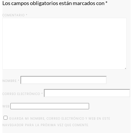
Los campos obligatorios están marcados con
*
COMENTARIO
*
NOMBRE
*
CORREO ELECTRÓNICO
*
WEB
GUARDA MI NOMBRE, CORREO ELECTRÓNICO Y WEB EN ESTE
NAVEGADOR PARA LA PRÓXIMA VEZ QUE COMENTE.