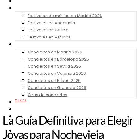
Noticias
Festivales 2026
Festivales de música en Madrid 2026
Festivales en Andalucia
Festivales en Galicia
Festivales en Asturias
Conciertos 2026
Conciertos en Madrid 2026
Conciertos en Barcelona 2026
Conciertos en Sevilla 2026
Conciertos en Valencia 2026
Conciertos en Bilbao 2026
Conciertos en Granada 2026
Giras de conciertos
OTROS
Noticias de Festivales
Bandas Sonoras
La Guía Definitiva para Elegir
Series y Tv
Cine
Joyas para Nochevieja
Contacto