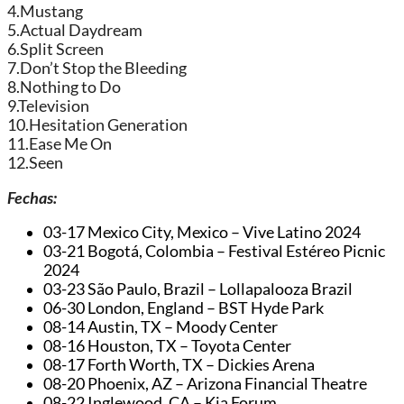
4.Mustang
5.Actual Daydream
6.Split Screen
7.Don’t Stop the Bleeding
8.Nothing to Do
9.Television
10.Hesitation Generation
11.Ease Me On
12.Seen
Fechas:
03-17 Mexico City, Mexico – Vive Latino 2024
03-21 Bogotá, Colombia – Festival Estéreo Picnic
2024
03-23 São Paulo, Brazil – Lollapalooza Brazil
06-30 London, England – BST Hyde Park
08-14 Austin, TX – Moody Center
08-16 Houston, TX – Toyota Center
08-17 Forth Worth, TX – Dickies Arena
08-20 Phoenix, AZ – Arizona Financial Theatre
08-22 Inglewood, CA – Kia Forum