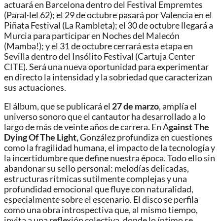
actuará en Barcelona dentro del
Festival Empremtes
(Paral·lel 62); el 29 de octubre pasará por Valencia en el
Piñata Festival
(La Rambleta); el 30 de octubre llegará a
Murcia para participar en
Noches del Malecón
(Mamba!); y el 31 de octubre cerrará esta etapa en
Sevilla dentro del
Insólito Festival
(Cartuja Center
CITE). Será una nueva oportunidad para experimentar
en directo la intensidad y la sobriedad que caracterizan
sus actuaciones.
El álbum, que se publicará el
27 de marzo
, amplía el
universo sonoro que el cantautor ha desarrollado a lo
largo de más de veinte años de carrera. En A
gainst The
Dying Of The Light,
González profundiza en cuestiones
como la fragilidad humana, el impacto de la tecnología y
la incertidumbre que define nuestra época. Todo ello sin
abandonar su sello personal: melodías delicadas,
estructuras rítmicas sutilmente complejas y una
profundidad emocional que fluye con naturalidad,
especialmente sobre el escenario. El disco se perfila
como una obra introspectiva que, al mismo tiempo,
invita a una reflexión colectiva, donde lo íntimo se