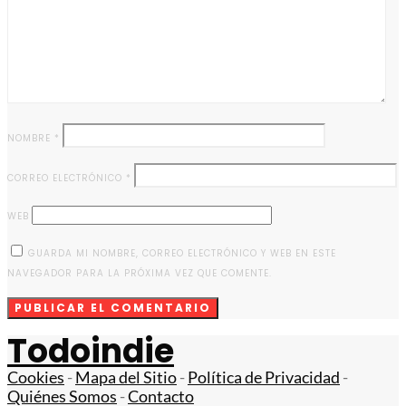
NOMBRE
*
CORREO ELECTRÓNICO
*
WEB
GUARDA MI NOMBRE, CORREO ELECTRÓNICO Y WEB EN ESTE
NAVEGADOR PARA LA PRÓXIMA VEZ QUE COMENTE.
Todoindie
Cookies
-
Mapa del Sitio
-
Política de Privacidad
-
Quiénes Somos
-
Contacto