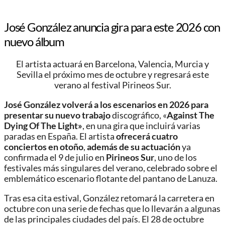
José González anuncia gira para este 2026 con
nuevo álbum
El artista actuará en Barcelona, Valencia, Murcia y
Sevilla el próximo mes de octubre y regresará este
verano al festival Pirineos Sur.
José González
volverá a los escenarios en 2026 para
presentar su nuevo trabajo
discográfico, «
Against The
Dying Of The Light»
, en una gira que incluirá varias
paradas en España. El artista
ofrecerá cuatro
conciertos en otoño
,
además de su actuación
ya
confirmada el 9 de julio en
Pirineos Sur
, uno de los
festivales más singulares del verano, celebrado sobre el
emblemático escenario flotante del pantano de Lanuza.
Tras esa cita estival, González retomará la carretera en
octubre con una serie de fechas que lo llevarán a algunas
de las principales ciudades del país. El 28 de octubre