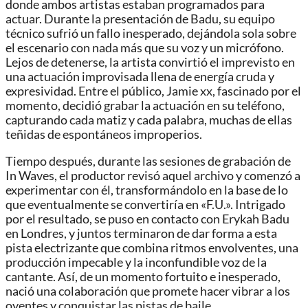
donde ambos artistas estaban programados para
actuar. Durante la presentación de Badu, su equipo
técnico sufrió un fallo inesperado, dejándola sola sobre
el escenario con nada más que su voz y un micrófono.
Lejos de detenerse, la artista convirtió el imprevisto en
una actuación improvisada llena de energía cruda y
expresividad. Entre el público, Jamie xx, fascinado por el
momento, decidió grabar la actuación en su teléfono,
capturando cada matiz y cada palabra, muchas de ellas
teñidas de espontáneos improperios.
Tiempo después, durante las sesiones de grabación de
In Waves, el productor revisó aquel archivo y comenzó a
experimentar con él, transformándolo en la base de lo
que eventualmente se convertiría en «F.U.». Intrigado
por el resultado, se puso en contacto con Erykah Badu
en Londres, y juntos terminaron de dar forma a esta
pista electrizante que combina ritmos envolventes, una
producción impecable y la inconfundible voz de la
cantante. Así, de un momento fortuito e inesperado,
nació una colaboración que promete hacer vibrar a los
oyentes y conquistar las pistas de baile.