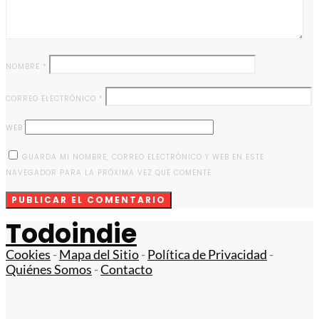
NOMBRE
*
CORREO ELECTRÓNICO
*
WEB
GUARDA MI NOMBRE, CORREO ELECTRÓNICO Y WEB EN ESTE
NAVEGADOR PARA LA PRÓXIMA VEZ QUE COMENTE.
Todoindie
Cookies
-
Mapa del Sitio
-
Política de Privacidad
-
Quiénes Somos
-
Contacto