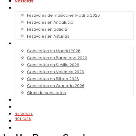
Noticias
Festivales 2026
Festivales de música en Madrid 2026
Festivales en Andalucia
Festivales en Galicia
Festivales en Asturias
Conciertos 2026
Conciertos en Madrid 2026
Conciertos en Barcelona 2026
Conciertos en Sevilla 2026
Conciertos en Valencia 2026
Conciertos en Bilbao 2026
Conciertos en Granada 2026
Giras de conciertos
Noticias de Festivales
Bandas Sonoras
Series y Tv
NACIONAL
NOTICIAS
Cine
Contacto