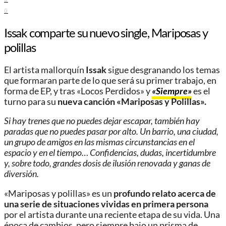
0
Issak comparte su nuevo single, Mariposas y
polillas
El artista mallorquín
Issak
sigue desgranando los temas
que formaran parte de lo que será su primer trabajo, en
forma de EP, y tras «Locos Perdidos» y
«Siempre»
es el
turno para su
nueva canción «Mariposas y Polillas».
Si hay trenes que no puedes dejar escapar, también hay
paradas que no puedes pasar por alto. Un barrio, una ciudad,
un grupo de amigos en las mismas circunstancias en el
espacio y en el tiempo… Confidencias, dudas, incertidumbre
y, sobre todo, grandes dosis de ilusión renovada y ganas de
diversión.
«Mariposas y polillas» es un
profundo relato acerca de
una serie de situaciones vividas en primera persona
por el artista durante una reciente etapa de su vida. Una
época de cambios, pero siempre bajo un prisma de