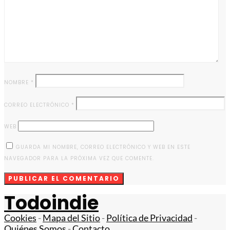
NOMBRE
*
CORREO ELECTRÓNICO
*
WEB
GUARDA MI NOMBRE, CORREO ELECTRÓNICO Y WEB EN ESTE
NAVEGADOR PARA LA PRÓXIMA VEZ QUE COMENTE.
Todoindie
Cookies
-
Mapa del Sitio
-
Política de Privacidad
-
Quiénes Somos
-
Contacto