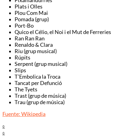
Pixamandúrries
Plats i Olles
Plou Com Mai
Pomada (grup)
Port-Bo
Quico el Célio, el Noi i el Mut de Ferreries
Ran Ran Ran
Renaldo & Clara
Riu (grup musical)
Rúpits
Serpent (grup musical)
Slips
T’Embolica la Troca
Tancat per Defunció
The Tyets
Trast (grup de música)
Trau (grup de música)
Fuente: Wikipedia
0
0