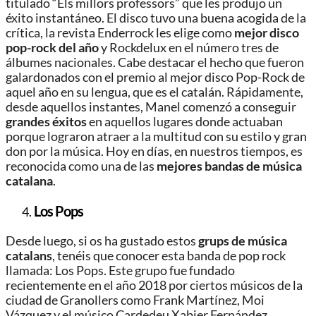
titulado “Els millors professors” que les produjo un
éxito instantáneo. El disco tuvo una buena acogida de la
crítica, la revista Enderrock les elige como
mejor
disco
pop-rock del año
y Rockdelux en el número tres de
álbumes nacionales. Cabe destacar el hecho que fueron
galardonados con el premio al mejor disco Pop-Rock de
aquel año en su lengua, que es el catalán. Rápidamente,
desde aquellos instantes, Manel comenzó a conseguir
grandes éxitos
en aquellos lugares donde actuaban
porque lograron atraer a la multitud con su estilo y gran
don por la música. Hoy en días, en nuestros tiempos, es
reconocida como una de las
mejores bandas de música
catalana
.
Los Pops
Desde luego, si os ha gustado estos
grups de música
catalans
, tenéis que conocer esta banda de pop rock
llamada: Los Pops. Este grupo fue fundado
recientemente en el año 2018 por ciertos músicos de la
ciudad de Granollers como Frank Martínez, Moi
Vázquez y el músico Cardedeu Xabier Fernández.