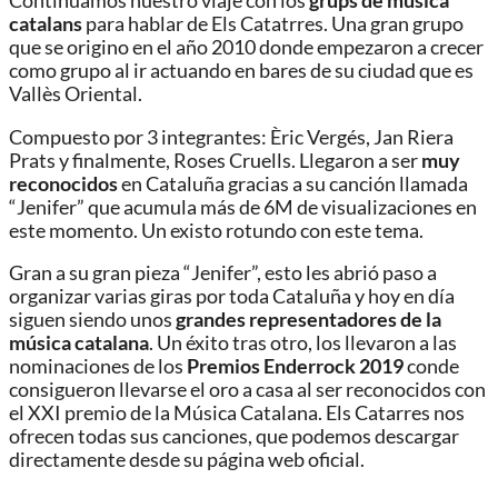
Continuamos nuestro viaje con los
grups de música
catalans
para hablar de Els Catatrres. Una gran grupo
que se origino en el año 2010 donde empezaron a crecer
como grupo al ir actuando en bares de su ciudad que es
Vallès Oriental.
Compuesto por 3 integrantes: Èric Vergés, Jan Riera
Prats y finalmente, Roses Cruells. Llegaron a ser
muy
reconocidos
en Cataluña gracias a su canción llamada
“Jenifer” que acumula más de 6M de visualizaciones en
este momento. Un existo rotundo con este tema.
Gran a su gran pieza “Jenifer”, esto les abrió paso a
organizar varias giras por toda Cataluña y hoy en día
siguen siendo unos
grandes representadores de la
música catalana
. Un éxito tras otro, los llevaron a las
nominaciones de los
Premios Enderrock 2019
conde
consigueron llevarse el oro a casa al ser reconocidos con
el XXI premio de la Música Catalana. Els Catarres nos
ofrecen todas sus canciones, que podemos descargar
directamente desde su página web oficial.