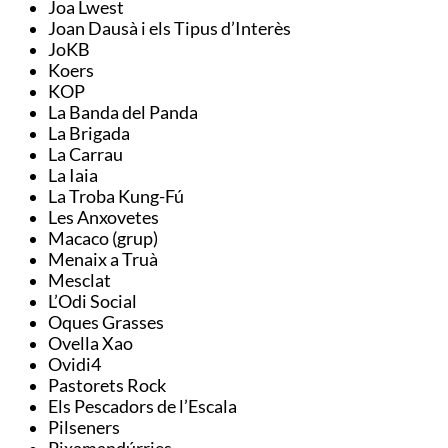
Joa Lwest
Joan Dausà i els Tipus d’Interès
JoKB
Koers
KOP
La Banda del Panda
La Brigada
La Carrau
La Iaia
La Troba Kung-Fú
Les Anxovetes
Macaco (grup)
Menaix a Truà
Mesclat
L’Odi Social
Oques Grasses
Ovella Xao
Ovidi4
Pastorets Rock
Els Pescadors de l’Escala
Pilseners