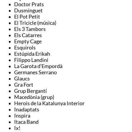
Doctor Prats
Dusminguet
El Pot Petit
El Tricicle (música)
Els 3 Tambors
Els Catarres
Empty Cage
Esquirols
Estúpida Erikah
Filippo Landini
La Garota d’Empordà
Germanes Serrano
Glaucs
Gra Fort
Grup Bergantí
Macedònia (grup)
Herois de la Katalunya Interior
Inadaptats
Inspira
Itaca Band
Ix!