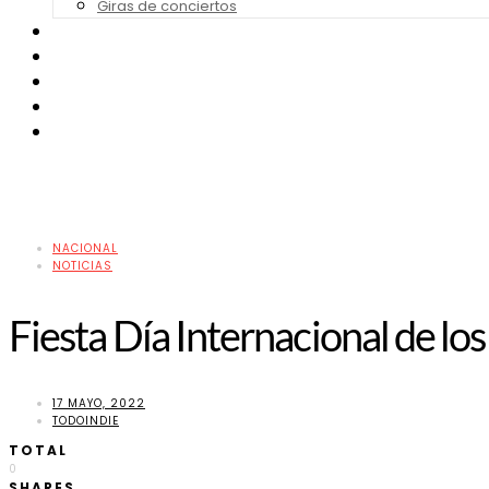
Giras de conciertos
Noticias de Festivales
Bandas Sonoras
Series y Tv
Cine
Contacto
NACIONAL
NOTICIAS
Fiesta Día Internacional de l
17 MAYO, 2022
TODOINDIE
TOTAL
0
SHARES