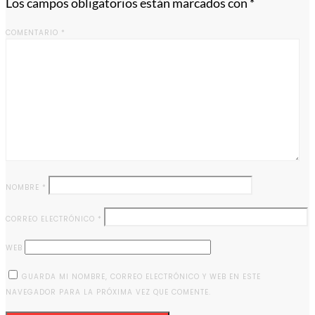
Los campos obligatorios están marcados con
*
COMENTARIO
*
NOMBRE
*
CORREO ELECTRÓNICO
*
WEB
GUARDA MI NOMBRE, CORREO ELECTRÓNICO Y WEB EN ESTE
NAVEGADOR PARA LA PRÓXIMA VEZ QUE COMENTE.