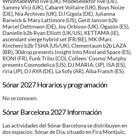
WhoMadeWho live (DK), Modeselektor live (DE),
Sammy Virji (UK), Cabaret Voltaire (UK), Boys Noize
(DE), Nia Archives (UK), DJ Gigola (DE), Julianna
Barwick & Mary Lattimore (US), Gerd Janson b2b
Marcel Dettmann (DE), Joy Orbison (UK), Ogazón (ES),
Danielle b2b Ryan Elliott (UK/US), KETTAMA (IE),
ascendant vierge hybrid set (FR/BE), MK (Marc
Kinchen) b2b TSHA (US/UK), Clementaum b2b LAZA
(BR), 30drop presents Insight Into Mind and Space (ES),
RONI (FR), Funk Tribu (CO), Colleen ‘Cosmo’ Murphy
presents Cosmodelica (US), DJ MARIA. (JP), ISA (ES),
riria (JP), DJ AYA (DE), La Sofy (AR), Alba Franch (ES).
Sónar 2027 Horarios y programación
No se conocen.
Sónar Barcelona 2027 Información
Las actividades del Sónar Barcelona se distribuyen en
dos espacios: Sónar de Día, situado en Fira Montjuïc,