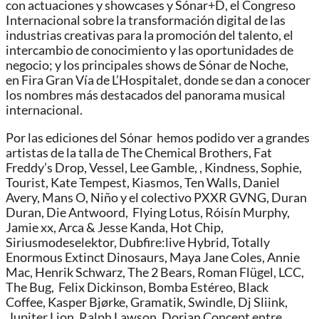
con actuaciones y showcases y Sónar+D, el Congreso
Internacional sobre la transformación digital de las
industrias creativas para la promoción del talento, el
intercambio de conocimiento y las oportunidades de
negocio; y los principales shows de Sónar de Noche,
en Fira Gran Vía de L’Hospitalet, donde se dan a conocer
los nombres más destacados del panorama musical
internacional.
Por las ediciones del Sónar hemos podido ver a grandes
artistas de la talla de The Chemical Brothers, Fat
Freddy’s Drop, Vessel, Lee Gamble, , Kindness, Sophie,
Tourist, Kate Tempest, Kiasmos, Ten Walls, Daniel
Avery, Mans O, Niño y el colectivo PXXR GVNG, Duran
Duran, Die Antwoord, Flying Lotus, Róisín Murphy,
Jamie xx, Arca & Jesse Kanda, Hot Chip,
Siriusmodeselektor, Dubfire:live Hybrid, Totally
Enormous Extinct Dinosaurs, Maya Jane Coles, Annie
Mac, Henrik Schwarz, The 2 Bears, Roman Flügel, LCC,
The Bug, Felix Dickinson, Bomba Estéreo, Black
Coffee, Kasper Bjørke, Gramatik, Swindle, Dj Sliink,
Jupiter Lion, Ralph Lawson, Dorian Concept entre