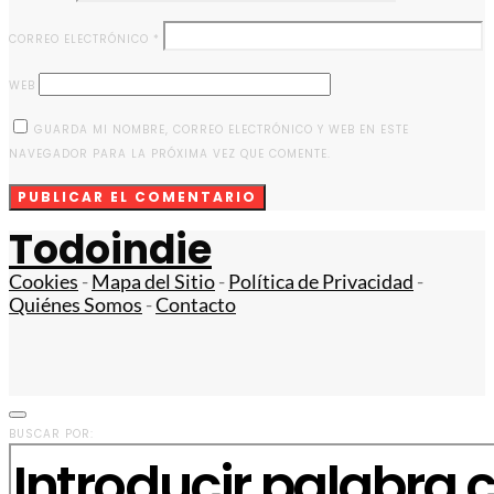
CORREO ELECTRÓNICO
*
WEB
GUARDA MI NOMBRE, CORREO ELECTRÓNICO Y WEB EN ESTE
NAVEGADOR PARA LA PRÓXIMA VEZ QUE COMENTE.
Todoindie
Cookies
-
Mapa del Sitio
-
Política de Privacidad
-
Quiénes Somos
-
Contacto
BUSCAR POR: