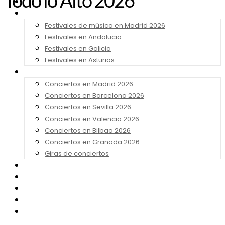
Todo lo Alto 2026
Noticias
Festivales 2026
Festivales de música en Madrid 2026
Festivales en Andalucia
Festivales en Galicia
Festivales en Asturias
Conciertos 2026
Conciertos en Madrid 2026
Conciertos en Barcelona 2026
Conciertos en Sevilla 2026
Conciertos en Valencia 2026
Conciertos en Bilbao 2026
Conciertos en Granada 2026
Giras de conciertos
Noticias de Festivales
Bandas Sonoras
Series y Tv
Cine
Contacto