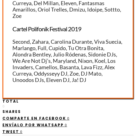
Curreya, Del Millan, Eleven, Fantasmas
Amarillos, Oriol Trelles, Dmizu, Idoipe, Sottto,
Zoe
Cartel Polifonik Festival 2019
Second, Zahara, Carolina Durante, Viva Suecia,
Marlango, Full, Cupido, Tu Otra Bonita,
Alondra Bentley, Julio Ródenas, Sidonie DJs,
We Are Not Dj’s, Maryland, Nixon, Koel, Los
Invaders, Camellos, Basanta, Lava Fizz, Alex
Curreya, Oddysseyy DJ, Zoe, DJ Mato,
Unoodos DJs, Eleven DJ, Ja! DJ
TOTAL
0
SHARES
COMPARTE EN FACEBOOK
0
ENVÍALO POR WHATSAPP
0
TWEET
0