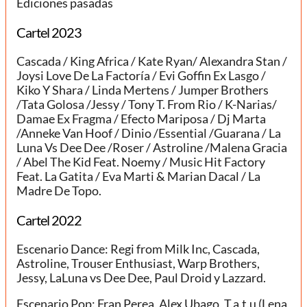
Ediciones pasadas
Cartel 2023
Cascada / King Africa / Kate Ryan/ Alexandra Stan /
Joysi Love De La Factoría / Evi Goffin Ex Lasgo /
Kiko Y Shara / Linda Mertens / Jumper Brothers
/Tata Golosa /Jessy / Tony T. From Rio / K-Narias/
Damae Ex Fragma / Efecto Mariposa / Dj Marta
/Anneke Van Hoof / Dinio /Essential /Guarana / La
Luna Vs Dee Dee /Roser / Astroline /Malena Gracia
/ Abel The Kid Feat. Noemy / Music Hit Factory
Feat. La Gatita / Eva Marti & Marian Dacal / La
Madre De Topo.
Cartel 2022
Escenario Dance: Regi from Milk Inc, Cascada,
Astroline, Trouser Enthusiast, Warp Brothers,
Jessy, LaLuna vs Dee Dee, Paul Droid y Lazzard.
Escenario Pop: Fran Perea, Alex Ubago, T.a.t.u (Lena