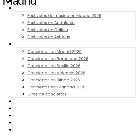
Madrid
Noticias
Festivales 2026
Festivales de música en Madrid 2026
Festivales en Andalucia
Festivales en Galicia
Festivales en Asturias
Conciertos 2026
Conciertos en Madrid 2026
Conciertos en Barcelona 2026
Conciertos en Sevilla 2026
Conciertos en Valencia 2026
Conciertos en Bilbao 2026
Conciertos en Granada 2026
Giras de conciertos
Noticias de Festivales
Bandas Sonoras
Series y Tv
Cine
Contacto