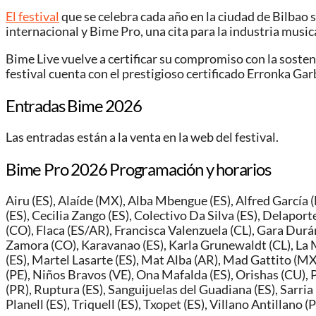
El festival
que se celebra cada año en la ciudad de Bilbao s
internacional y Bime Pro, una cita para la industria music
Bime Live vuelve a certificar su compromiso con la sosten
festival cuenta con el prestigioso certificado Erronka Gar
Entradas Bime 2026
Las entradas están a la venta en la web del festival.
Bime Pro 2026 Programación y horarios
Airu (ES), Alaíde (MX), Alba Mbengue (ES), Alfred García (
(ES), Cecilia Zango (ES), Colectivo Da Silva (ES), Delapor
(CO), Flaca (ES/AR), Francisca Valenzuela (CL), Gara Durán 
Zamora (CO), Karavanao (ES), Karla Grunewaldt (CL), La M
(ES), Martel Lasarte (ES), Mat Alba (AR), Mad Gattito (M
(PE), Niños Bravos (VE), Ona Mafalda (ES), Orishas (CU), P
(PR), Ruptura (ES), Sanguijuelas del Guadiana (ES), Sarria 
Planell (ES), Triquell (ES), Txopet (ES), Villano Antillano (