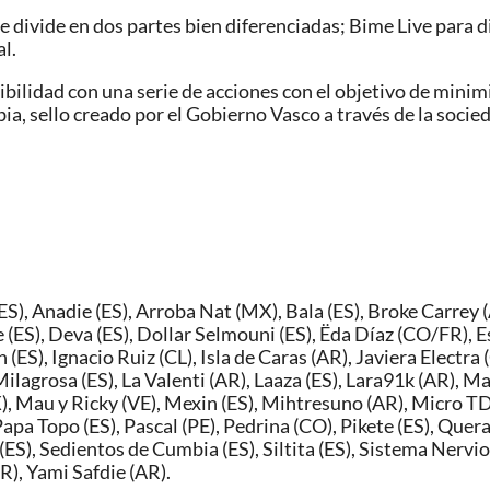
e divide en dos partes bien diferenciadas; Bime Live para d
al.
ibilidad con una serie de acciones con el objetivo de mini
bia, sello creado por el Gobierno Vasco a través de la soci
ES), Anadie (ES), Arroba Nat (MX), Bala (ES), Broke Carrey (
te (ES), Deva (ES), Dollar Selmouni (ES), Ëda Díaz (CO/FR), 
(ES), Ignacio Ruiz (CL), Isla de Caras (AR), Javiera Electra
ilagrosa (ES), La Valenti (AR), Laaza (ES), Lara91k (AR), 
X), Mau y Ricky (VE), Mexin (ES), Mihtresuno (AR), Micro 
apa Topo (ES), Pascal (PE), Pedrina (CO), Pikete (ES), Quera
(ES), Sedientos de Cumbia (ES), Siltita (ES), Sistema Nervio
PR), Yami Safdie (AR).