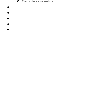
Giras de conciertos
Noticias de Festivales
Bandas Sonoras
Series y Tv
Cine
Contacto