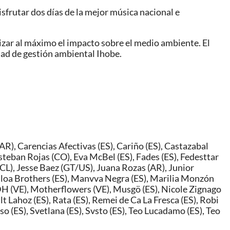
isfrutar dos días de la mejor música nacional e
mizar al máximo el impacto sobre el medio ambiente. El
edad de gestión ambiental Ihobe.
AR), Carencias Afectivas (ES), Cariño (ES), Castazabal
Esteban Rojas (CO), Eva McBel (ES), Fades (ES), Fedesttar
 (CL), Jesse Baez (GT/US), Juana Rozas (AR), Junior
Maloa Brothers (ES), Manvva Negra (ES), Marilia Monzón
TDH (VE), Motherflowers (VE), Musgö (ES), Nicole Zignago
lt Lahoz (ES), Rata (ES), Remei de Ca La Fresca (ES), Robi
so (ES), Svetlana (ES), Svsto (ES), Teo Lucadamo (ES), Teo