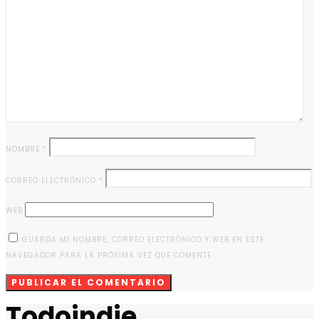
NOMBRE
*
CORREO ELECTRÓNICO
*
WEB
GUARDA MI NOMBRE, CORREO ELECTRÓNICO Y WEB EN ESTE
NAVEGADOR PARA LA PRÓXIMA VEZ QUE COMENTE.
Todoindie