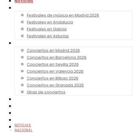
Noticias
Festivales 2026
Festivales de música en Madrid 2026
Festivales en Andalucia
Festivales en Galicia
Festivales en Asturias
Conciertos 2026
Conciertos en Madrid 2026
Conciertos en Barcelona 2026
Conciertos en Sevilla 2026
Conciertos en Valencia 2026
Conciertos en Bilbao 2026
Conciertos en Granada 2026
Giras de conciertos
Noticias de Festivales
Bandas Sonoras
Series y Tv
Cine
NOTICIAS
Contacto
NACIONAL