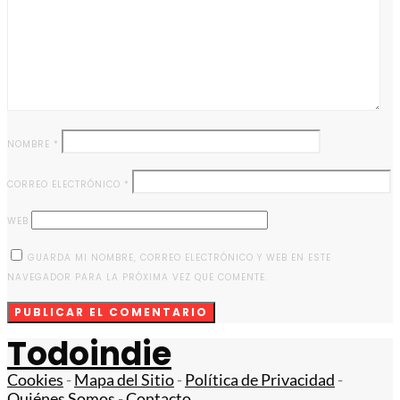
NOMBRE
*
CORREO ELECTRÓNICO
*
WEB
GUARDA MI NOMBRE, CORREO ELECTRÓNICO Y WEB EN ESTE
NAVEGADOR PARA LA PRÓXIMA VEZ QUE COMENTE.
Todoindie
Cookies
-
Mapa del Sitio
-
Política de Privacidad
-
Quiénes Somos
-
Contacto