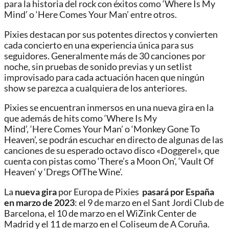
para la historia del rock con éxitos como ‘Where Is My
Mind’ o ‘Here Comes Your Man’ entre otros.
Pixies destacan por sus potentes directos y convierten
cada concierto en una experiencia única para sus
seguidores. Generalmente más de 30 canciones por
noche, sin pruebas de sonido previas y un setlist
improvisado para cada actuación hacen que ningún
show se parezca a cualquiera de los anteriores.
Pixies se encuentran inmersos en una nueva gira en la
que además de hits como ‘Where Is My
Mind’, ‘Here Comes Your Man’ o ‘Monkey Gone To
Heaven’, se podrán escuchar en directo de algunas de las
canciones de su esperado octavo disco «Doggerel», que
cuenta con pistas como ‘There’s a Moon On’, ‘Vault Of
Heaven’ y ‘Dregs OfThe Wine’.
La
nueva gira
por Europa de Pixies
pasará por España
en marzo de 2023
: el 9 de marzo en el Sant Jordi Club de
Barcelona, el 10 de marzo en el WiZink Center de
Madrid y el 11 de marzo en el Coliseum de A Coruña.