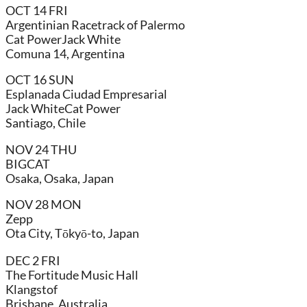
OCT 14 FRI
Argentinian Racetrack of Palermo
Cat PowerJack White
Comuna 14, Argentina
OCT 16 SUN
Esplanada Ciudad Empresarial
Jack WhiteCat Power
Santiago, Chile
NOV 24 THU
BIGCAT
Osaka, Osaka, Japan
NOV 28 MON
Zepp
Ota City, Tōkyō-to, Japan
DEC 2 FRI
The Fortitude Music Hall
Klangstof
Brisbane, Australia