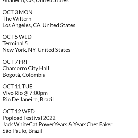
Anaheim, CA, United States
OCT 3 MON
The Wiltern
Los Angeles, CA, United States
OCT 5 WED
Terminal 5
New York, NY, United States
OCT 7 FRI
Chamorro City Hall
Bogotá, Colombia
OCT 11 TUE
Vivo Rio @ 7:00pm
Rio De Janeiro, Brazil
OCT 12 WED
Popload Festival 2022
Jack WhiteCat PowerYears & YearsChet Faker
São Paulo, Brazil