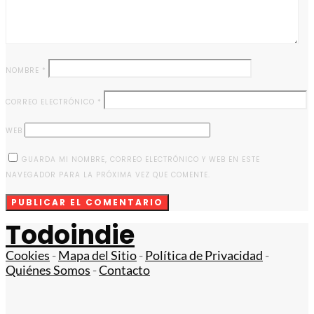
NOMBRE
*
CORREO ELECTRÓNICO
*
WEB
GUARDA MI NOMBRE, CORREO ELECTRÓNICO Y WEB EN ESTE
NAVEGADOR PARA LA PRÓXIMA VEZ QUE COMENTE.
Todoindie
Cookies
-
Mapa del Sitio
-
Política de Privacidad
-
Quiénes Somos
-
Contacto