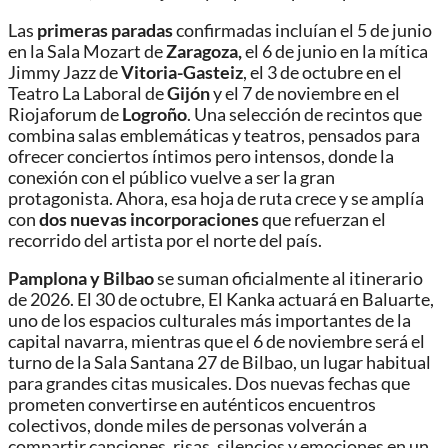
Las
primeras paradas
confirmadas incluían el 5 de junio
en la Sala Mozart de
Zaragoza,
el 6 de junio en la mítica
Jimmy Jazz de
Vitoria-Gasteiz
, el 3 de octubre en el
Teatro La Laboral de
Gijón
y el 7 de noviembre en el
Riojaforum de
Logroño
. Una selección de recintos que
combina salas emblemáticas y teatros, pensados para
ofrecer conciertos íntimos pero intensos, donde la
conexión con el público vuelve a ser la gran
protagonista. Ahora, esa hoja de ruta crece y se amplía
con
dos nuevas incorporaciones
que refuerzan el
recorrido del artista por el norte del país.
Pamplona y Bilbao
se suman oficialmente al itinerario
de 2026. El 30 de octubre, El Kanka actuará en Baluarte,
uno de los espacios culturales más importantes de la
capital navarra, mientras que el 6 de noviembre será el
turno de la Sala Santana 27 de Bilbao, un lugar habitual
para grandes citas musicales. Dos nuevas fechas que
prometen convertirse en auténticos encuentros
colectivos, donde miles de personas volverán a
compartir canciones, risas, silencios y emociones en un