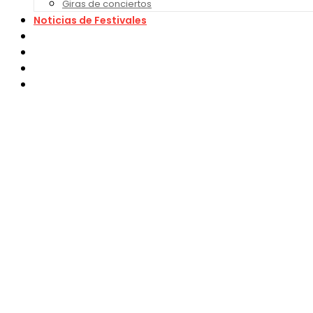
Giras de conciertos
Noticias de Festivales
Bandas Sonoras
Series y Tv
Cine
Contacto