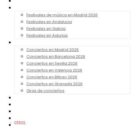
Noticias
Festivales 2026
Festivales de música en Madrid 2026
Festivales en Andalucia
Festivales en Galicia
Festivales en Asturias
Conciertos 2026
Conciertos en Madrid 2026
Conciertos en Barcelona 2026
Conciertos en Sevilla 2026
Conciertos en Valencia 2026
Conciertos en Bilbao 2026
Conciertos en Granada 2026
Giras de conciertos
Noticias de Festivales
Bandas Sonoras
Series y Tv
Cine
OTROS
Contacto