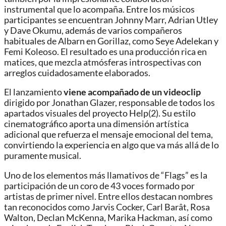
instrumental que lo acompaña. Entre los músicos
participantes se encuentran
Johnny Marr
,
Adrian Utley
y
Dave Okumu
, además de varios compañeros
habituales de Albarn en
Gorillaz
, como
Seye Adelekan
y
Femi Koleoso
. El resultado es una producción rica en
matices, que mezcla atmósferas introspectivas con
arreglos cuidadosamente elaborados.
El lanzamiento
viene acompañado de un videoclip
dirigido por
Jonathan Glazer
, responsable de todos los
apartados visuales del proyecto Help(2). Su estilo
cinematográfico aporta una dimensión artística
adicional que refuerza el mensaje emocional del tema,
convirtiendo la experiencia en algo que va más allá de lo
puramente musical.
Uno de los elementos más llamativos de “Flags” es la
participación de un coro de 43 voces formado por
artistas de primer nivel. Entre ellos destacan nombres
tan reconocidos como
Jarvis Cocker
,
Carl Barât
,
Rosa
Walton
,
Declan McKenna
,
Marika Hackman
, así como