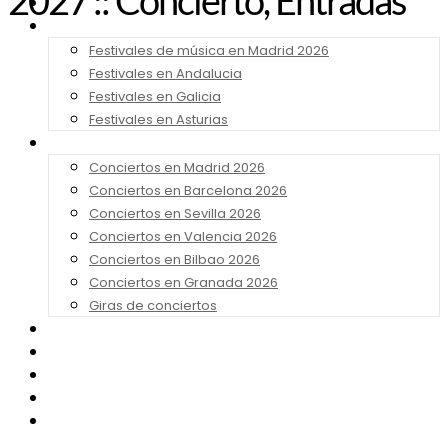
2027 :: Concierto, Entradas
Noticias
Festivales 2026
Festivales de música en Madrid 2026
Festivales en Andalucia
Festivales en Galicia
Festivales en Asturias
Conciertos 2026
Conciertos en Madrid 2026
Conciertos en Barcelona 2026
Conciertos en Sevilla 2026
Conciertos en Valencia 2026
Conciertos en Bilbao 2026
Conciertos en Granada 2026
Giras de conciertos
Noticias de Festivales
Bandas Sonoras
Series y Tv
Cine
Contacto