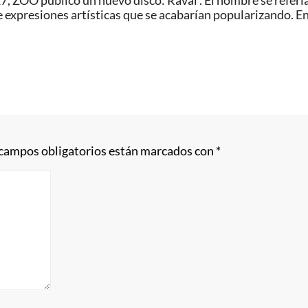
 ZOO publicó un nuevo disco: Raval . El nombre se refería al
 expresiones artísticas que se acabarían popularizando. En
 campos obligatorios están marcados con
*