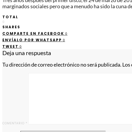
Tres años después del primer disco, el 24 de marzo de 2017,
marginados sociales pero que a menudo ha sido la cuna de
TOTAL
0
SHARES
COMPARTE EN FACEBOOK
0
ENVÍALO POR WHATSAPP
0
TWEET
0
Deja una respuesta
Tu dirección de correo electrónico no será publicada.
Los
COMENTARIO
*