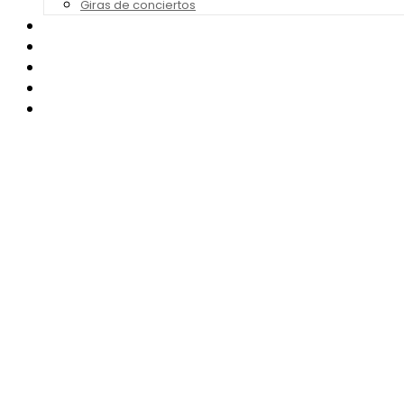
Giras de conciertos
Noticias de Festivales
Bandas Sonoras
Series y Tv
Cine
Contacto