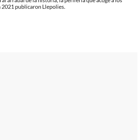
 arrabal de la historia, la periferia que acoge a los
 2021 publicaron Llepolies.