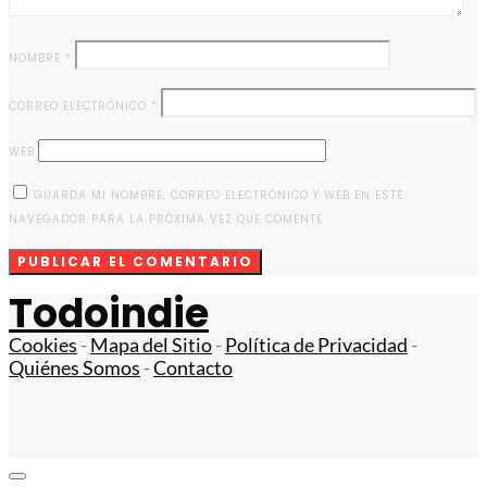
NOMBRE
*
CORREO ELECTRÓNICO
*
WEB
GUARDA MI NOMBRE, CORREO ELECTRÓNICO Y WEB EN ESTE
NAVEGADOR PARA LA PRÓXIMA VEZ QUE COMENTE.
Todoindie
Cookies
-
Mapa del Sitio
-
Política de Privacidad
-
Quiénes Somos
-
Contacto