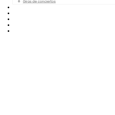
Giras de conciertos
Noticias de Festivales
Bandas Sonoras
Series y Tv
Cine
Contacto