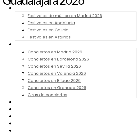
Guadalajara 2026
Noticias
Festivales 2026
Festivales de música en Madrid 2026
Festivales en Andalucia
Festivales en Galicia
Festivales en Asturias
Conciertos 2026
Conciertos en Madrid 2026
Conciertos en Barcelona 2026
Conciertos en Sevilla 2026
Conciertos en Valencia 2026
Conciertos en Bilbao 2026
Conciertos en Granada 2026
Giras de conciertos
Noticias de Festivales
Bandas Sonoras
Series y Tv
Cine
Contacto