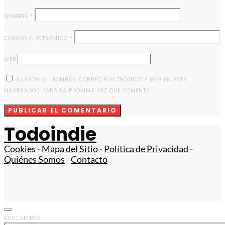
NOMBRE
*
CORREO ELECTRÓNICO
*
WEB
GUARDA MI NOMBRE, CORREO ELECTRÓNICO Y WEB EN ESTE
NAVEGADOR PARA LA PRÓXIMA VEZ QUE COMENTE.
Todoindie
Cookies
-
Mapa del Sitio
-
Política de Privacidad
-
Quiénes Somos
-
Contacto
BUSCAR POR: