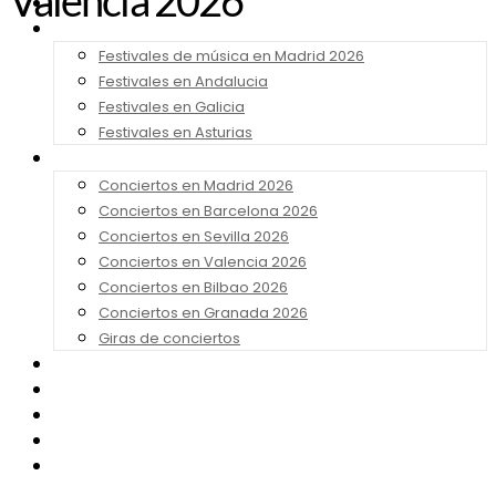
Valencia 2026
Noticias
Festivales 2026
Festivales de música en Madrid 2026
Festivales en Andalucia
Festivales en Galicia
Festivales en Asturias
Conciertos 2026
Conciertos en Madrid 2026
Conciertos en Barcelona 2026
Conciertos en Sevilla 2026
Conciertos en Valencia 2026
Conciertos en Bilbao 2026
Conciertos en Granada 2026
Giras de conciertos
Noticias de Festivales
Bandas Sonoras
Series y Tv
Cine
Contacto