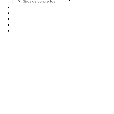
Giras de conciertos
Noticias de Festivales
Bandas Sonoras
Series y Tv
Cine
Contacto