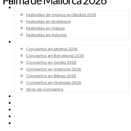
Palma de Mallorca 2026
Noticias
Festivales 2026
Festivales de música en Madrid 2026
Festivales en Andalucia
Festivales en Galicia
Festivales en Asturias
Conciertos 2026
Conciertos en Madrid 2026
Conciertos en Barcelona 2026
Conciertos en Sevilla 2026
Conciertos en Valencia 2026
Conciertos en Bilbao 2026
Conciertos en Granada 2026
Giras de conciertos
Noticias de Festivales
Bandas Sonoras
Series y Tv
Cine
Contacto