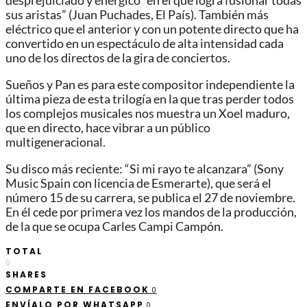
desprejuiciado y enérgico “en el que logra fusionar todas
sus aristas” (Juan Puchades, El País). También más
eléctrico que el anterior y con un potente directo que ha
convertido en un espectáculo de alta intensidad cada
uno de los directos de la gira de conciertos.
Sueños y Pan es para este compositor independiente la
última pieza de esta trilogía en la que tras perder todos
los complejos musicales nos muestra un Xoel maduro,
que en directo, hace vibrar a un público
multigeneracional.
Su disco más reciente: “Si mi rayo te alcanzara” (Sony
Music Spain con licencia de Esmerarte), que será el
número 15 de su carrera, se publica el 27 de noviembre.
En él cede por primera vez los mandos de la producción,
de la que se ocupa Carles Campi Campón.
TOTAL
0
SHARES
COMPARTE EN FACEBOOK
0
ENVÍALO POR WHATSAPP
0