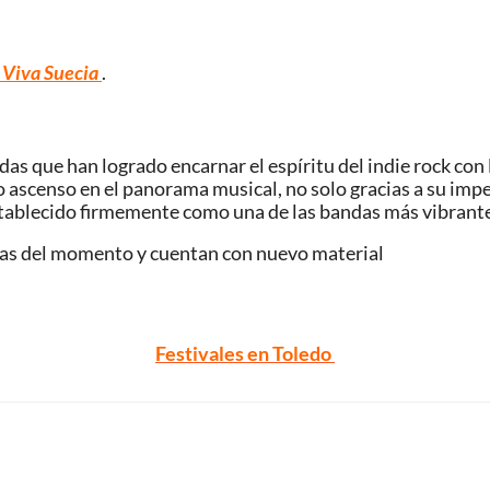
 Viva Suecia
.
s que han logrado encarnar el espíritu del indie rock con l
o ascenso en el panorama musical, no solo gracias a su imp
 establecido firmemente como una de las bandas más vibrante
as del momento
y
cuentan con nuevo material
Festivales en Toledo