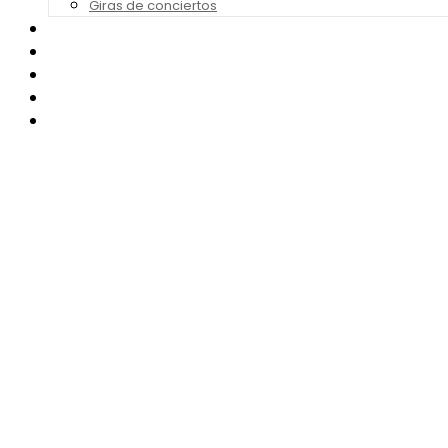
Giras de conciertos
Noticias de Festivales
Bandas Sonoras
Series y Tv
Cine
Contacto