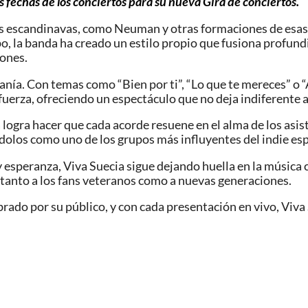
 fechas de los conciertos para su nueva Gira de conciertos.
s escandinavas, como Neuman y otras formaciones de esas la
po, la banda ha creado un estilo propio que fusiona profu
iones.
nía. Con temas como “Bien por ti”, “Lo que te mereces” o “A 
fuerza, ofreciendo un espectáculo que no deja indiferente a
logra hacer que cada acorde resuene en el alma de los asis
dolos como uno de los grupos más influyentes del indie es
y esperanza, Viva Suecia sigue dejando huella en la músic
tanto a los fans veteranos como a nuevas generaciones.
ebrado por su público, y con cada presentación en vivo, Viv