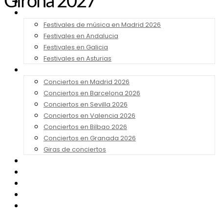
Girona 2027
Noticias
Festivales 2026
Festivales de música en Madrid 2026
Festivales en Andalucia
Festivales en Galicia
Festivales en Asturias
Conciertos 2026
Conciertos en Madrid 2026
Conciertos en Barcelona 2026
Conciertos en Sevilla 2026
Conciertos en Valencia 2026
Conciertos en Bilbao 2026
Conciertos en Granada 2026
Giras de conciertos
Noticias de Festivales
Bandas Sonoras
Series y Tv
Cine
Contacto