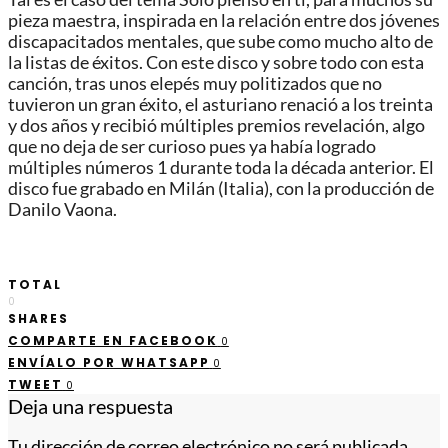
pieza maestra, inspirada en la relación entre dos jóvenes
discapacitados mentales, que sube como mucho alto de
la listas de éxitos. Con este disco y sobre todo con esta
canción, tras unos elepés muy politizados que no
tuvieron un gran éxito, el asturiano renació a los treinta
y dos años y recibió múltiples premios revelación, algo
que no deja de ser curioso pues ya había logrado
múltiples números 1 durante toda la década anterior. El
disco fue grabado en Milán (Italia), con la producción de
Danilo Vaona.
TOTAL
0
SHARES
COMPARTE EN FACEBOOK
0
ENVÍALO POR WHATSAPP
0
TWEET
0
Deja una respuesta
Tu dirección de correo electrónico no será publicada.