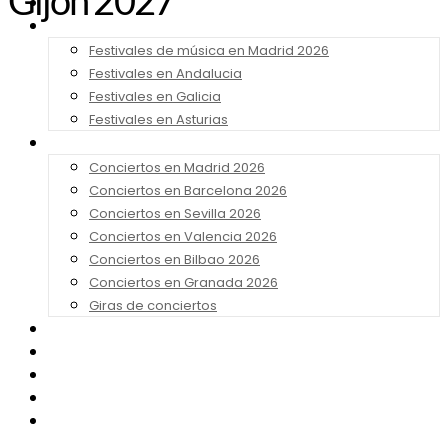
Gijón 2027
Noticias
Festivales 2026
Festivales de música en Madrid 2026
Festivales en Andalucia
Festivales en Galicia
Festivales en Asturias
Conciertos 2026
Conciertos en Madrid 2026
Conciertos en Barcelona 2026
Conciertos en Sevilla 2026
Conciertos en Valencia 2026
Conciertos en Bilbao 2026
Conciertos en Granada 2026
Giras de conciertos
Noticias de Festivales
Bandas Sonoras
Series y Tv
Cine
Contacto