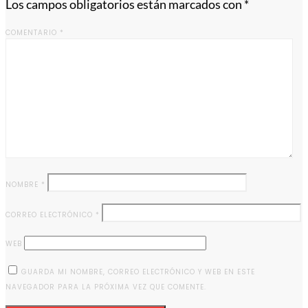
Los campos obligatorios están marcados con
*
COMENTARIO
*
NOMBRE
*
CORREO ELECTRÓNICO
*
WEB
GUARDA MI NOMBRE, CORREO ELECTRÓNICO Y WEB EN ESTE
NAVEGADOR PARA LA PRÓXIMA VEZ QUE COMENTE.