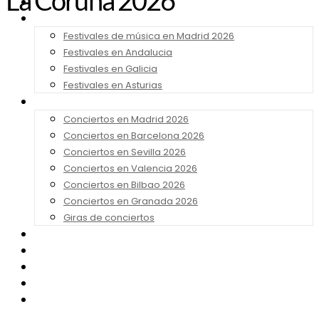
La Coruña 2026
Noticias
Festivales 2026
Festivales de música en Madrid 2026
Festivales en Andalucia
Festivales en Galicia
Festivales en Asturias
Conciertos 2026
Conciertos en Madrid 2026
Conciertos en Barcelona 2026
Conciertos en Sevilla 2026
Conciertos en Valencia 2026
Conciertos en Bilbao 2026
Conciertos en Granada 2026
Giras de conciertos
Noticias de Festivales
Bandas Sonoras
Series y Tv
Cine
Contacto