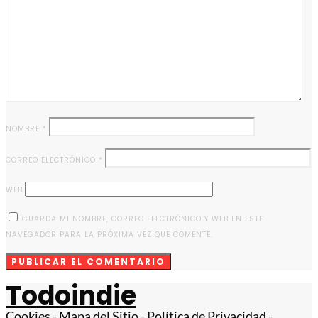
NOMBRE
*
CORREO ELECTRÓNICO
*
WEB
GUARDA MI NOMBRE, CORREO ELECTRÓNICO Y WEB EN ESTE
NAVEGADOR PARA LA PRÓXIMA VEZ QUE COMENTE.
Todoindie
Cookies
-
Mapa del Sitio
-
Política de Privacidad
-