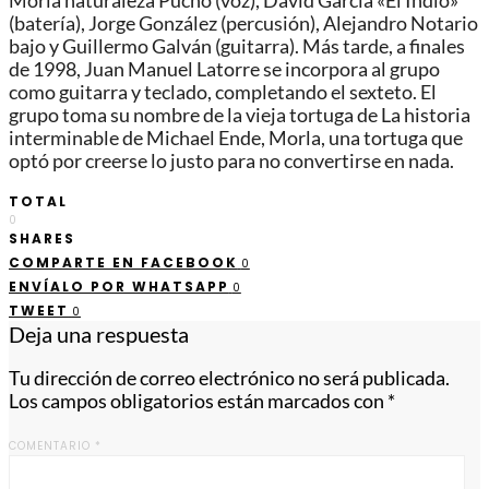
Morla naturaleza Pucho (voz), David García «El Indio»
(batería), Jorge González (percusión), Alejandro Notario
bajo y Guillermo Galván (guitarra). Más tarde, a finales
de 1998, Juan Manuel Latorre se incorpora al grupo
como guitarra y teclado, completando el sexteto. El
grupo toma su nombre de la vieja tortuga de La historia
interminable de Michael Ende, Morla, una tortuga que
optó por creerse lo justo para no convertirse en nada.
TOTAL
0
SHARES
COMPARTE EN FACEBOOK
0
ENVÍALO POR WHATSAPP
0
TWEET
0
Deja una respuesta
Tu dirección de correo electrónico no será publicada.
Los campos obligatorios están marcados con
*
COMENTARIO
*