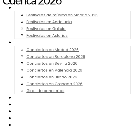
Cuenca 2026
Noticias
Festivales 2026
Festivales de música en Madrid 2026
Festivales en Andalucia
Festivales en Galicia
Festivales en Asturias
Conciertos 2026
Conciertos en Madrid 2026
Conciertos en Barcelona 2026
Conciertos en Sevilla 2026
Conciertos en Valencia 2026
Conciertos en Bilbao 2026
Conciertos en Granada 2026
Giras de conciertos
Noticias de Festivales
Bandas Sonoras
Series y Tv
Cine
Contacto