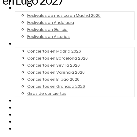
en Lugo 2027
Noticias
Festivales 2026
Festivales de música en Madrid 2026
Festivales en Andalucia
Festivales en Galicia
Festivales en Asturias
Conciertos 2026
Conciertos en Madrid 2026
Conciertos en Barcelona 2026
Conciertos en Sevilla 2026
Conciertos en Valencia 2026
Conciertos en Bilbao 2026
Conciertos en Granada 2026
Giras de conciertos
Noticias de Festivales
Bandas Sonoras
Series y Tv
Cine
Contacto