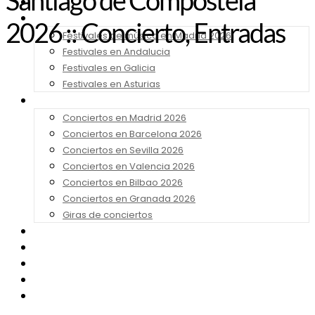
Santiago de Compostela
Noticias
Festivales 2026
2026 :: Concierto, Entradas
Festivales de música en Madrid 2026
Festivales en Andalucia
Festivales en Galicia
Festivales en Asturias
Conciertos 2026
Conciertos en Madrid 2026
Conciertos en Barcelona 2026
Conciertos en Sevilla 2026
Conciertos en Valencia 2026
Conciertos en Bilbao 2026
Conciertos en Granada 2026
Giras de conciertos
Noticias de Festivales
Bandas Sonoras
Series y Tv
Cine
Contacto