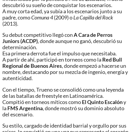
descubrió su sueño de conquistar los escenarios.
A muy corta edad, ya subía a los escenarios junto a su
padre, como
Comuna 4
(2009) o
La Capilla del Rock
(2013).
Su debut competitivo llegó con
A Cara de Perros
Juniors (ACDP)
, donde aunque no ganó, descubrió su
determinación.
Esa primera derrota fue el impulso que necesitaba.
A partir de ahí, participó en torneos como la
Red Bull
Regional de Buenos Aires
, donde empezó a hacerse un
nombre, destacando por su mezcla de ingenio, energía y
autenticidad.
Con el tiempo, Trueno se consolidó como una leyenda
de las batallas de freestyle en Latinoamérica.
Compitió en torneos míticos como
El Quinto Escalón
y
la
FMS Argentina
, donde mostró su dominio absoluto
del escenario.
Su estilo, cargado de identidad barrial y orgullo por sus
raíces, lo convirtió en una voz que representa el corazón