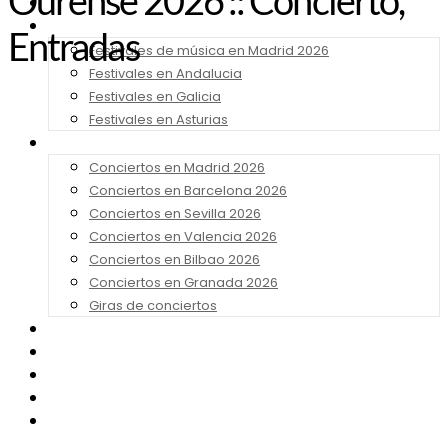
Ourense 2026 :: Concierto,
Noticias
Festivales 2026
Entradas
Festivales de música en Madrid 2026
Festivales en Andalucia
Festivales en Galicia
Festivales en Asturias
Conciertos 2026
Conciertos en Madrid 2026
Conciertos en Barcelona 2026
Conciertos en Sevilla 2026
Conciertos en Valencia 2026
Conciertos en Bilbao 2026
Conciertos en Granada 2026
Giras de conciertos
Noticias de Festivales
Bandas Sonoras
Series y Tv
Cine
Contacto